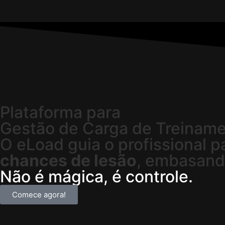
Plataforma para
Gestão de Carga de Treinam
O eLoad guia o profissional 
chances de lesão
, embasand
Não é mágica, é controle.
Comece agora!