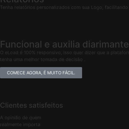
Tenha relatórios personalizados com sua Logo, facilitando o
Funcional e auxilia diarimant
O eLoad é 100% responsivo, isso quer dizer que a platafo
tenha uma melhor tomada de decisão .
COMECE AGORA, É MUITO FÁCIL.
Clientes satisfeitos
A opinião de quem
realmente importa