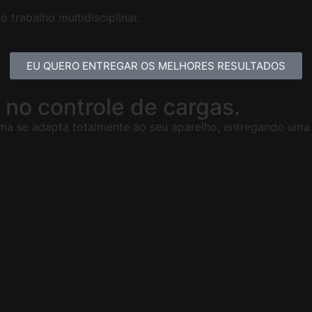
 trabalho multidisciplinar.
EU QUERO ENTREGAR OS MELHORES RESULTADOS
e no controle de cargas.
rma se adapta totalmente ao seu aparelho, entregando uma