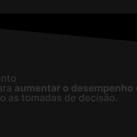
ento
para
aumentar o desempenho
o as tomadas de decisão.